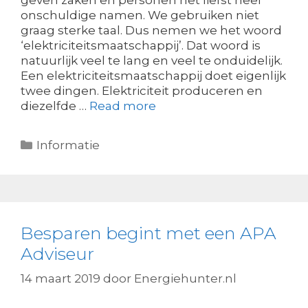
geven zaken en personen het liefst heel
onschuldige namen. We gebruiken niet
graag sterke taal. Dus nemen we het woord
‘elektriciteitsmaatschappij’. Dat woord is
natuurlijk veel te lang en veel te onduidelijk.
Een elektriciteitsmaatschappij doet eigenlijk
twee dingen. Elektriciteit produceren en
diezelfde …
Read more
Categorieën
Informatie
Besparen begint met een APA
Adviseur
14 maart 2019
door
Energiehunter.nl