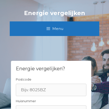
Spring
naar
Energie vergelijken
inhoud
Menu
Energie vergelijken?
Postcode
Huisnummer