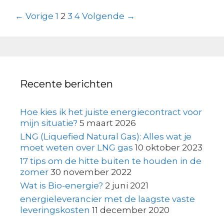
Berichtnavigatie
← Vorige
1
2
3
4
Volgende →
Recente berichten
Hoe kies ik het juiste energiecontract voor
mijn situatie?
5 maart 2026
LNG (Liquefied Natural Gas): Alles wat je
moet weten over LNG gas
10 oktober 2023
17 tips om de hitte buiten te houden in de
zomer
30 november 2022
Wat is Bio-energie?
2 juni 2021
energieleverancier met de laagste vaste
leveringskosten
11 december 2020