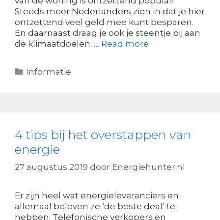
van de woning is ontzettend populair.
Steeds meer Nederlanders zien in dat je hier
ontzettend veel geld mee kunt besparen.
En daarnaast draag je ook je steentje bij aan
de klimaatdoelen. …
Read more
Categorieën
Informatie
4 tips bij het overstappen van
energie
27 augustus 2019
door
Energiehunter.nl
Er zijn heel wat energieleveranciers en
allemaal beloven ze ‘de beste deal’ te
hebben. Telefonische verkopers en