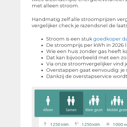
met alleen stroom.
Handmatig zelf alle stroomprijzen ver
vergelijker check je razendsnel de laat
Stroom is een stuk
goedkoper d
De stroomprijs per kWh in 2026 
Wie een huis zonder gas heeft 
Dat kan bijvoorbeeld met een 
Via onze stroomvergelijker vind
Overstappen gaat eenvoudig: je s
Dankzij de overstapservice wor
Alleen
Samen
Klein gezin
Middel gezi
1250
1250
1000
I
I
kWh
kWh
m