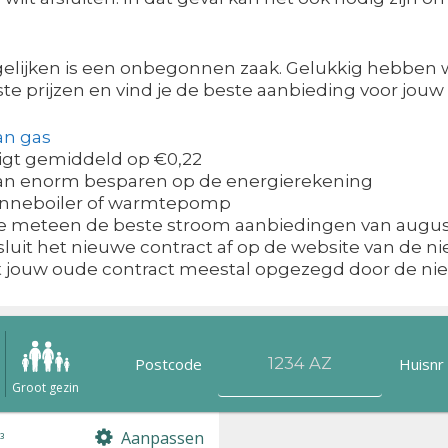
gelijken is een onbegonnen zaak. Gelukkig hebben w
ste prijzen en vind je de beste aanbieding voor jouw 
an gas
ligt gemiddeld op €0,22
kan enorm besparen op de energierekening
zonneboiler of warmtepomp
 je meteen de beste stroom aanbiedingen van augus
luit het nieuwe contract af op de website van de n
dt jouw oude contract meestal opgezegd door de n
Postcode
Huisnr
n
Groot gezin
Aanpassen
³