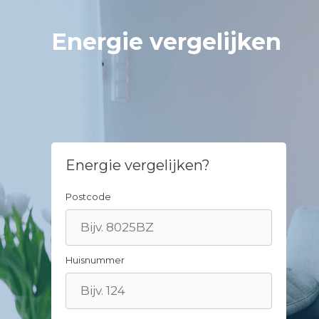
Spring
naar
Energie vergelijken
inhoud
Energie vergelijken?
Postcode
Huisnummer