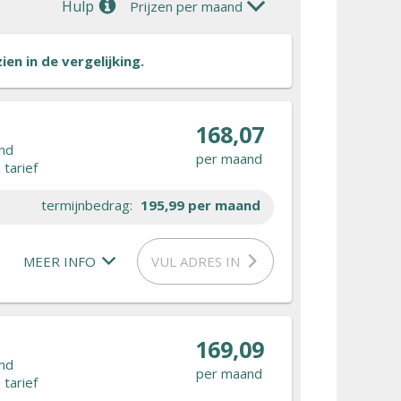
Hulp
Prijzen per maand
en in de vergelijking.
168,07
nd
per maand
tarief
termijnbedrag:
195,99
per maand
MEER INFO
VUL ADRES IN
169,09
nd
per maand
tarief