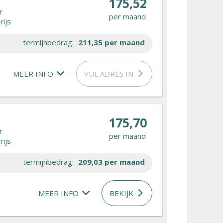
175,52
r
per maand
rijs
termijnbedrag:
211,35
per maand
MEER INFO
VUL ADRES IN
175,70
r
per maand
rijs
termijnbedrag:
209,03
per maand
MEER INFO
BEKIJK