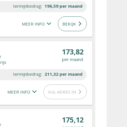
termijnbedrag:
196,59
per maand
MEER INFO
BEKIJK
173,82
r
per maand
rijs
termijnbedrag:
211,32
per maand
MEER INFO
VUL ADRES IN
175,12
r