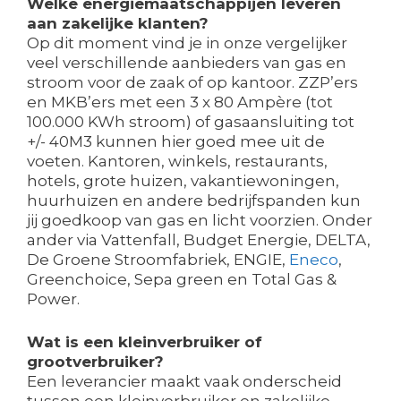
Welke energiemaatschappijen leveren
aan zakelijke klanten?
Op dit moment vind je in onze vergelijker
veel verschillende aanbieders van gas en
stroom voor de zaak of op kantoor. ZZP’ers
en MKB’ers met een 3 x 80 Ampère (tot
100.000 KWh stroom) of gasaansluiting tot
+/- 40M3 kunnen hier goed mee uit de
voeten. Kantoren, winkels, restaurants,
hotels, grote huizen, vakantiewoningen,
huurhuizen en andere bedrijfspanden kun
jij goedkoop van gas en licht voorzien. Onder
ander via Vattenfall, Budget Energie, DELTA,
De Groene Stroomfabriek, ENGIE,
Eneco
,
Greenchoice, Sepa green en Total Gas &
Power.
Wat is een kleinverbruiker of
grootverbruiker?
Een leverancier maakt vaak onderscheid
tussen een kleinverbruiker en zakelijke