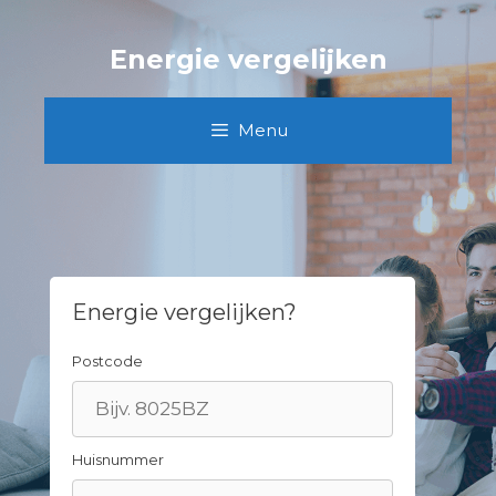
Spring
naar
Energie vergelijken
inhoud
Menu
Energie vergelijken?
Postcode
Huisnummer