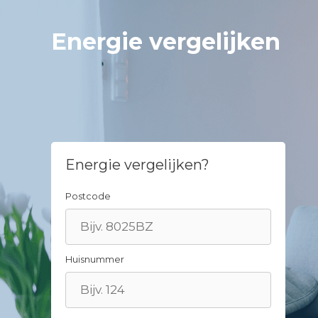
Spring
naar
Energie vergelijken
inhoud
Energie vergelijken?
Postcode
Huisnummer