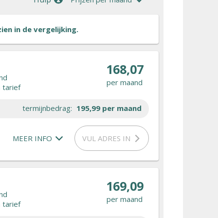
en in de vergelijking.
168,07
nd
per maand
tarief
termijnbedrag:
195,99
per maand
MEER INFO
VUL ADRES IN
169,09
nd
per maand
tarief