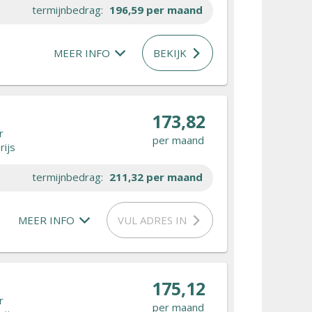
termijnbedrag:
196,59
per maand
MEER INFO
BEKIJK
173,82
r
per maand
rijs
termijnbedrag:
211,32
per maand
MEER INFO
VUL ADRES IN
175,12
r
per maand