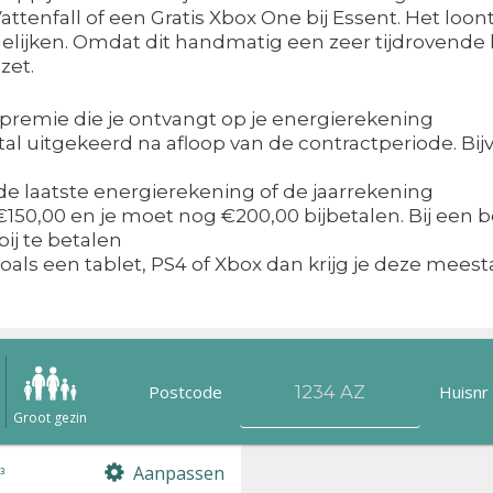
ttenfall of een Gratis Xbox One bij Essent. Het loo
ijken. Omdat dit handmatig een zeer tijdrovende kl
ezet.
emie die je ontvangt op je energierekening
al uitgekeerd na afloop van de contractperiode. Bij
e laatste energierekening of de jaarrekening
 €150,00 en je moet nog €200,00 bijbetalen. Bij een
bij te betalen
als een tablet, PS4 of Xbox dan krijg je deze meesta
Postcode
Huisnr
n
Groot gezin
Aanpassen
³