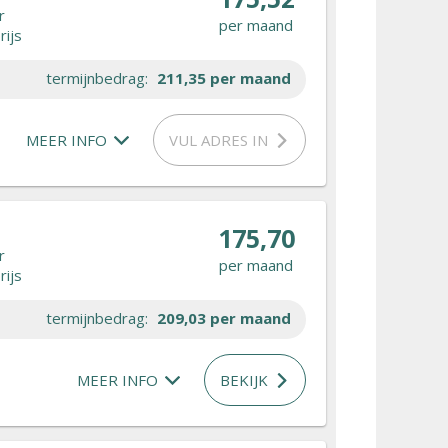
r
per maand
rijs
termijnbedrag:
211,35
per maand
MEER INFO
VUL ADRES IN
175,70
r
per maand
rijs
termijnbedrag:
209,03
per maand
MEER INFO
BEKIJK