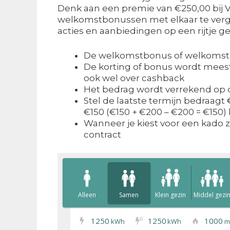
Denk aan een premie van €250,00 bij Va
welkomstbonussen met elkaar te vergel
acties en aanbiedingen op een rijtje g
De welkomstbonus of welkomstpr
De korting of bonus wordt meest
ook wel over cashback
Het bedrag wordt verrekend op d
Stel de laatste termijn bedraagt
€150 (€150 + €200 – €200 = €150) 
Wanneer je kiest voor een kado zo
contract
Alleen
Samen
Klein gezin
Middel gezi
1250
1250
1000
I
I
kWh
kWh
m