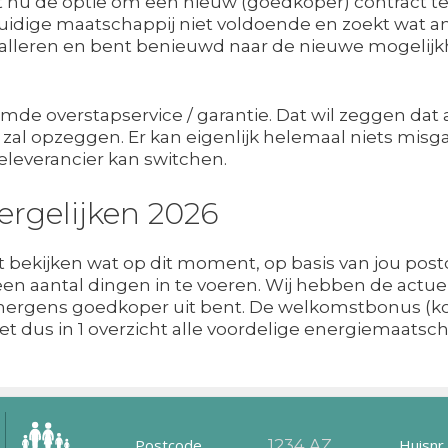
bt nu de optie om een nieuw (goedkoper) contract te
 huidige maatschappij niet voldoende en zoekt wat a
talleren en bent benieuwd naar de nieuwe mogelijk
 overstapservice / garantie. Dat wil zeggen dat al
zal opzeggen. Er kan eigenlijk helemaal niets misgaa
ieleverancier kan switchen.
ergelijken 2026
ect bekijken wat op dit moment, op basis van jou pos
s een aantal dingen in te voeren. Wij hebben de actu
e nergens goedkoper uit bent. De welkomstbonus (k
t dus in 1 overzicht alle voordelige energiemaatsch
Postcode
Huisnr