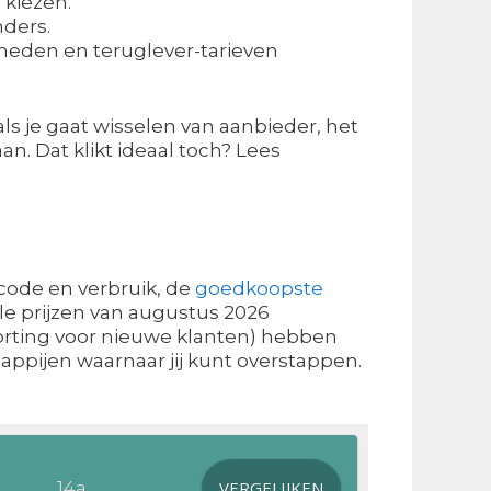
 kiezen.
nders.
heden en teruglever-tarieven
s je gaat wisselen van aanbieder, het
n. Dat klikt ideaal toch? Lees
tcode en verbruik, de
goedkoopste
ele prijzen van augustus 2026
orting voor nieuwe klanten) hebben
appijen waarnaar jij kunt overstappen.
VERGELIJKEN