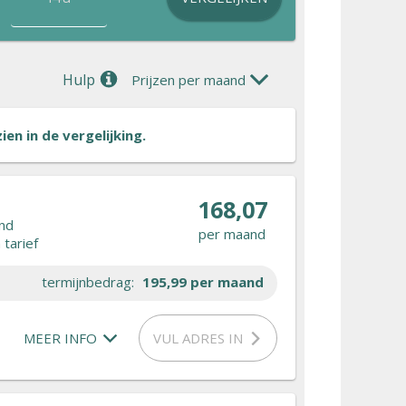
Hulp
Prijzen per maand
en in de vergelijking.
168,07
nd
per maand
tarief
termijnbedrag:
195,99
per maand
MEER INFO
VUL ADRES IN