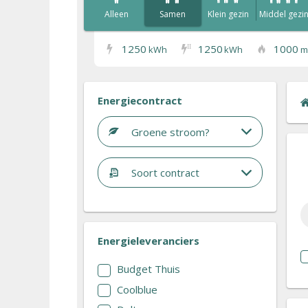
Alleen
Samen
Klein gezin
Middel gezi
1250
1250
1000
I
I
kWh
kWh
m
Energiecontract
Groene stroom?
Soort contract
Energieleveranciers
Budget Thuis
Coolblue