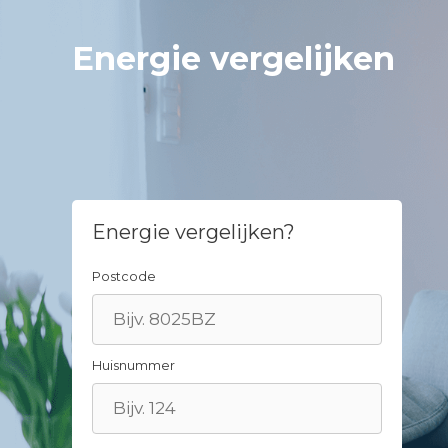
Spring
naar
Energie vergelijken
inhoud
Energie vergelijken?
Postcode
Huisnummer