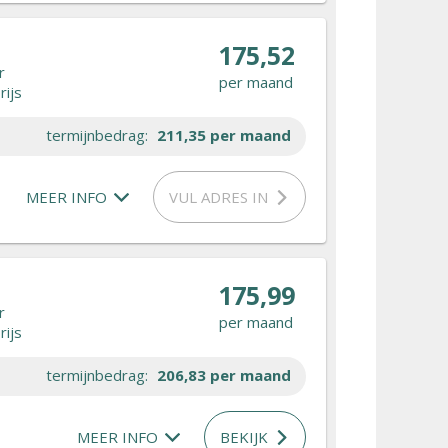
175,52
r
per maand
rijs
termijnbedrag:
211,35
per maand
MEER INFO
VUL ADRES IN
175,99
r
per maand
rijs
termijnbedrag:
206,83
per maand
MEER INFO
BEKIJK