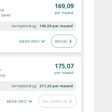
169,09
nd
per maand
tarief
termijnbedrag:
196,59
per maand
MEER INFO
BEKIJK
175,07
r
per maand
rijs
termijnbedrag:
211,32
per maand
MEER INFO
VUL ADRES IN