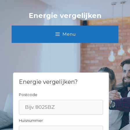
Spring
naar
Energie vergelijken
inhoud
Menu
Energie vergelijken?
Postcode
Huisnummer