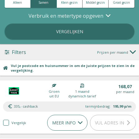
Alleen
Samen
Klein gezin
Middel gezin
Groot gezin
Verbruik en metertype opgeven
VERGELIJKEN
Filters
Prijzen per maand
Vul je postcode en huisnummer in om de juiste prijzen te zien in de
vergelijking.
168,07
Groen
1 maand
per maand
uit EU
dynamisch tarief
335,- cashback
termijnbedrag:
195,99
p/m
MEER INFO
VUL ADRES IN
Vergelijk