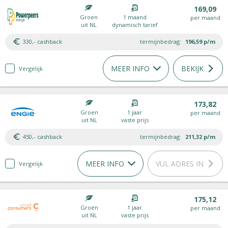
169,09
Groen
1 maand
per maand
uit NL
dynamisch tarief
330,- cashback
termijnbedrag:
196,59
p/m
MEER INFO
BEKIJK
Vergelijk
173,82
Groen
1 jaar
per maand
uit NL
vaste prijs
450,- cashback
termijnbedrag:
211,32
p/m
MEER INFO
VUL ADRES IN
Vergelijk
175,12
Groen
1 jaar
per maand
uit NL
vaste prijs