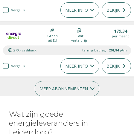
MEER INFO
BEKIJK
Vergelijk
179,34
Groen
1 jaar
per maand
uit EU
vaste prijs
270,- cashback
termijnbedrag:
201,84
p/m
MEER INFO
BEKIJK
Vergelijk
MEER ABONNEMENTEN
Wat zijn goede
energieleveranciers in
Leiderdorp?