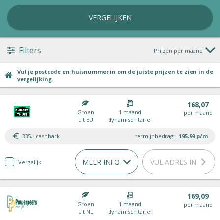
VERGELIJKEN
Filters
Prijzen per maand
Vul je postcode en huisnummer in om de juiste prijzen te zien in de
vergelijking.
168,07
Groen
1 maand
per maand
uit EU
dynamisch tarief
335,- cashback
termijnbedrag:
195,99
p/m
MEER INFO
VUL ADRES IN
Vergelijk
169,09
Groen
1 maand
per maand
uit NL
dynamisch tarief