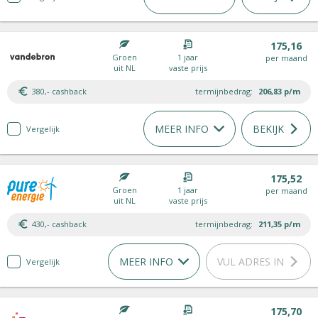
175,16
Groen
1 jaar
per maand
uit NL
vaste prijs
380,- cashback
termijnbedrag:
206,83
p/m
MEER INFO
BEKIJK
Vergelijk
175,52
Groen
1 jaar
per maand
uit NL
vaste prijs
430,- cashback
termijnbedrag:
211,35
p/m
MEER INFO
VUL ADRES IN
Vergelijk
175,70