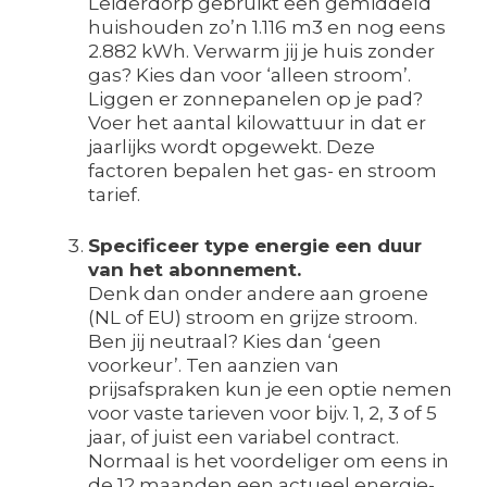
Leiderdorp gebruikt een gemiddeld
huishouden zo’n 1.116 m3 en nog eens
2.882 kWh. Verwarm jij je huis zonder
gas? Kies dan voor ‘alleen stroom’.
Liggen er zonnepanelen op je pad?
Voer het aantal kilowattuur in dat er
jaarlijks wordt opgewekt. Deze
factoren bepalen het gas- en stroom
tarief.
Specificeer type energie een duur
van het abonnement.
Denk dan onder andere aan groene
(NL of EU) stroom en grijze stroom.
Ben jij neutraal? Kies dan ‘geen
voorkeur’. Ten aanzien van
prijsafspraken kun je een optie nemen
voor vaste tarieven voor bijv. 1, 2, 3 of 5
jaar, of juist een variabel contract.
Normaal is het voordeliger om eens in
de 12 maanden een actueel energie-