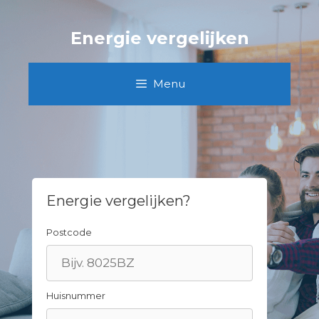
Spring
naar
Energie vergelijken
inhoud
Menu
Energie vergelijken?
Postcode
Huisnummer