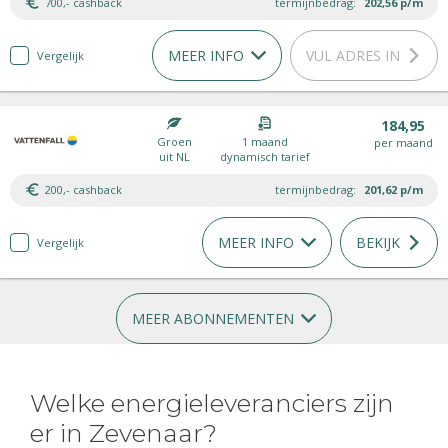
700,- cashback
termijnbedrag:
202,56
p/m
MEER INFO
VUL ADRES IN
Vergelijk
184,95
Groen
1 maand
per maand
uit NL
dynamisch tarief
200,- cashback
termijnbedrag:
201,62
p/m
MEER INFO
BEKIJK
Vergelijk
MEER ABONNEMENTEN
Welke energieleveranciers zijn
er in Zevenaar?