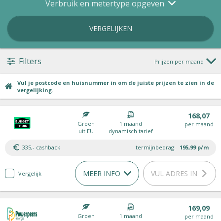
Verbruik en metertype opgeven
VERGELIJKEN
Filters
Prijzen per maand
Vul je postcode en huisnummer in om de juiste prijzen te zien in de
vergelijking.
168,07
Groen
1 maand
per maand
uit EU
dynamisch tarief
335,- cashback
termijnbedrag:
195,99
p/m
MEER INFO
VUL ADRES IN
Vergelijk
169,09
Groen
1 maand
per maand