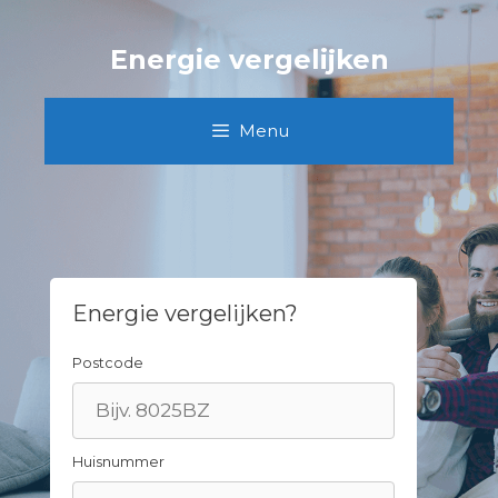
Spring
naar
Energie vergelijken
inhoud
Menu
Energie vergelijken?
Postcode
Huisnummer