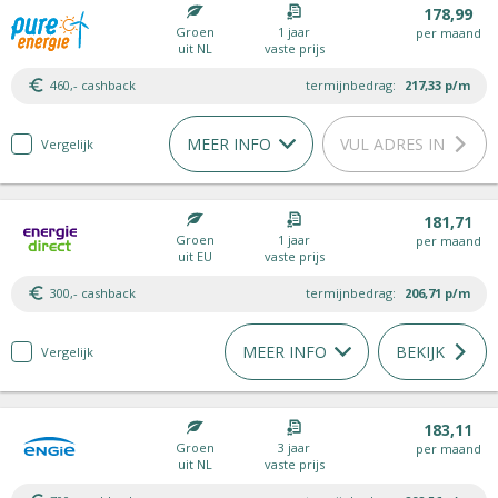
178,99
Groen
1 jaar
per maand
uit NL
vaste prijs
460,- cashback
termijnbedrag:
217,33
p/m
MEER INFO
VUL ADRES IN
Vergelijk
181,71
Groen
1 jaar
per maand
uit EU
vaste prijs
300,- cashback
termijnbedrag:
206,71
p/m
MEER INFO
BEKIJK
Vergelijk
183,11
Groen
3 jaar
per maand
uit NL
vaste prijs