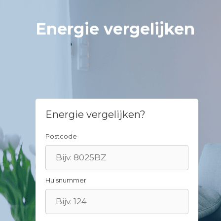
Spring
naar
Energie vergelijken
inhoud
Energie vergelijken?
Postcode
Huisnummer