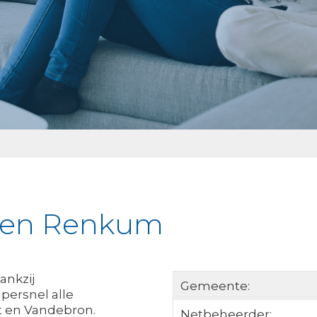
jken Renkum
ankzij
Gemeente:
persnel alle
ent en Vandebron.
Netbeheerder: