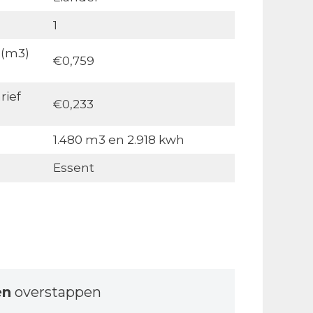
1
 (m3)
€0,759
rief
€0,233
1.480 m3 en 2.918 kwh
Essent
en
overstappen