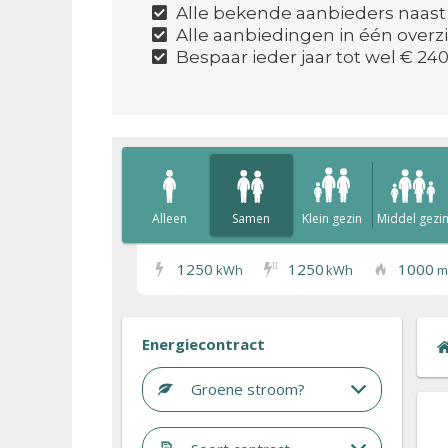
Alle bekende aanbieders naast
Alle aanbiedingen in één overz
Bespaar ieder jaar tot wel € 240
Alleen
Samen
Klein gezin
Middel gezi
1250
1250
1000
I
I
kWh
kWh
m
Energiecontract
Groene stroom?