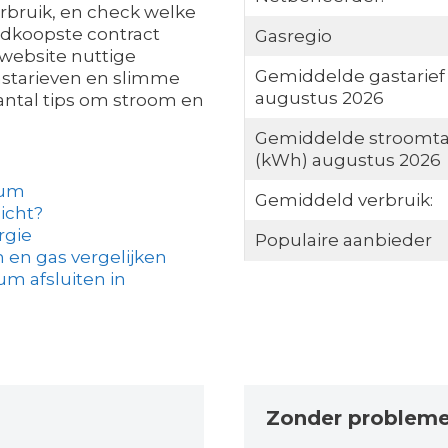
erbruik, en check welke
edkoopste contract
Gasregio
website nuttige
Gemiddelde gastarief
gastarieven en slimme
augustus 2026
antal tips om stroom en
Gemiddelde stroomta
(kWh) augustus 2026
kum
Gemiddeld verbruik:
licht?
rgie
Populaire aanbieder
 en gas vergelijken
m afsluiten in
Zonder problem