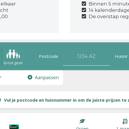
 elkaar
Binnen 5 minut
icht
14 kalenderdag
,00.
De overstap reg
Postcode
Huisnr
n
Groot gezin
Aanpassen
³
Vul je postcode en huisnummer in om de juiste prijzen te zi
Groen
1 maa