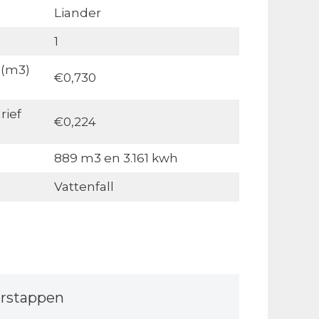
Liander
1
 (m3)
€0,730
rief
€0,224
889 m3 en 3.161 kwh
Vattenfall
rstappen