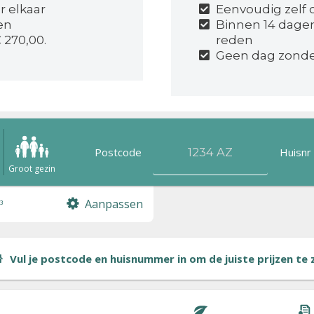
r elkaar
Eenvoudig zelf o
gen
Binnen 14 dage
 270,00.
reden
Geen dag zonder
Postcode
Huisnr
n
Groot gezin
Aanpassen
³
Vul je postcode en huisnummer in om de juiste prijzen te zi