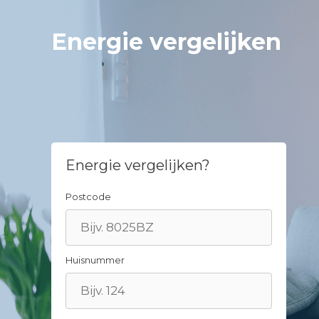
Spring
naar
Energie vergelijken
inhoud
Energie vergelijken?
Postcode
Huisnummer