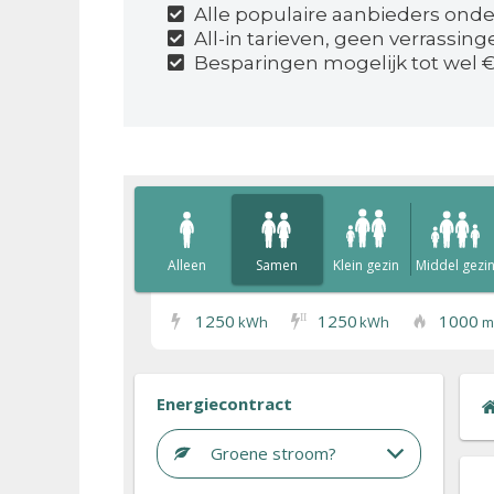
Alle populaire aanbieders onde
All-in tarieven, geen verrassin
Besparingen mogelijk tot wel €
Alleen
Samen
Klein gezin
Middel gezi
1250
1250
1000
I
I
kWh
kWh
m
Energiecontract
Groene stroom?