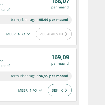
168,07
nd
per maand
tarief
termijnbedrag:
195,99
per maand
MEER INFO
VUL ADRES IN
169,09
nd
per maand
tarief
termijnbedrag:
196,59
per maand
MEER INFO
BEKIJK