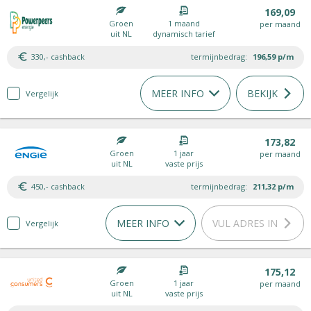
169,09
Groen
1 maand
per maand
uit NL
dynamisch tarief
330,- cashback
termijnbedrag:
196,59
p/m
MEER INFO
BEKIJK
Vergelijk
173,82
Groen
1 jaar
per maand
uit NL
vaste prijs
450,- cashback
termijnbedrag:
211,32
p/m
MEER INFO
VUL ADRES IN
Vergelijk
175,12
Groen
1 jaar
per maand
uit NL
vaste prijs