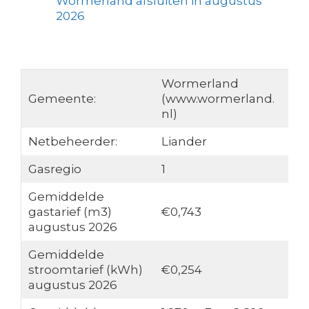
Wormerland afsluiten in augustus
2026
Wormerland
Gemeente:
(www.wormerland.
nl)
Netbeheerder:
Liander
Gasregio
1
Gemiddelde
gastarief (m3)
€0,743
augustus 2026
Gemiddelde
stroomtarief (kWh)
€0,254
augustus 2026