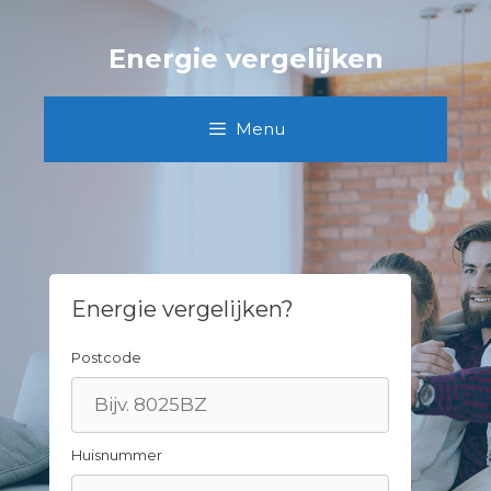
Spring
naar
Energie vergelijken
inhoud
Menu
Energie vergelijken?
Postcode
Huisnummer