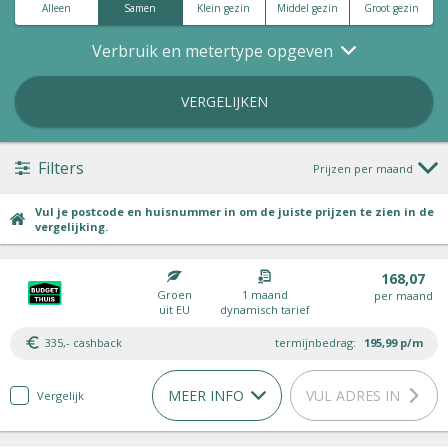
Alleen
Samen
Klein gezin
Middel gezin
Groot gezin
Verbruik en metertype opgeven
VERGELIJKEN
Filters
Prijzen per maand
Vul je postcode en huisnummer in om de juiste prijzen te zien in de
vergelijking.
168,07
Groen
1 maand
per maand
uit EU
dynamisch tarief
335,- cashback
termijnbedrag:
195,99
p/m
MEER INFO
VUL ADRES IN
Vergelijk