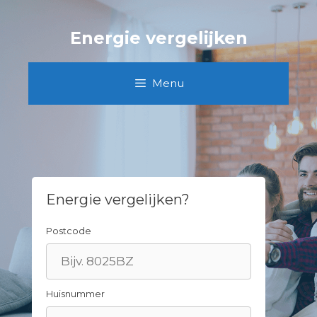
Spring
naar
Energie vergelijken
inhoud
Menu
Energie vergelijken?
Postcode
Huisnummer