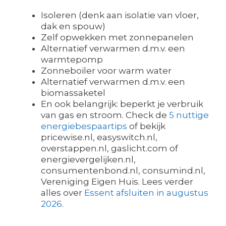
Isoleren (denk aan isolatie van vloer,
dak en spouw)
Zelf opwekken met zonnepanelen
Alternatief verwarmen d.m.v. een
warmtepomp
Zonneboiler voor warm water
Alternatief verwarmen d.m.v. een
biomassaketel
En ook belangrijk: beperkt je verbruik
van gas en stroom. Check de
5 nuttige
energiebespaartips
of bekijk
pricewise.nl, easyswitch.nl,
overstappen.nl, gaslicht.com of
energievergelijken.nl,
consumentenbond.nl, consumind.nl,
Vereniging Eigen Huis. Lees verder
alles over
Essent afsluiten in augustus
2026
.