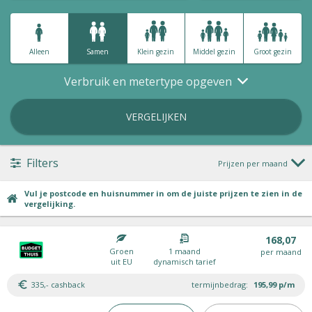
Alleen
Samen
Klein gezin
Middel gezin
Groot gezin
Verbruik en metertype opgeven
VERGELIJKEN
Filters
Prijzen per maand
Vul je postcode en huisnummer in om de juiste prijzen te zien in de
vergelijking.
168,07
Groen
1 maand
per maand
uit EU
dynamisch tarief
335,- cashback
termijnbedrag:
195,99
p/m