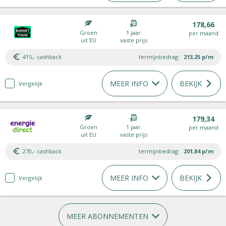
178,66
Groen
1 jaar
per maand
uit EU
vaste prijs
415,- cashback
termijnbedrag:
213,25
p/m
MEER INFO
BEKIJK
Vergelijk
179,34
Groen
1 jaar
per maand
uit EU
vaste prijs
270,- cashback
termijnbedrag:
201,84
p/m
MEER INFO
BEKIJK
Vergelijk
MEER ABONNEMENTEN