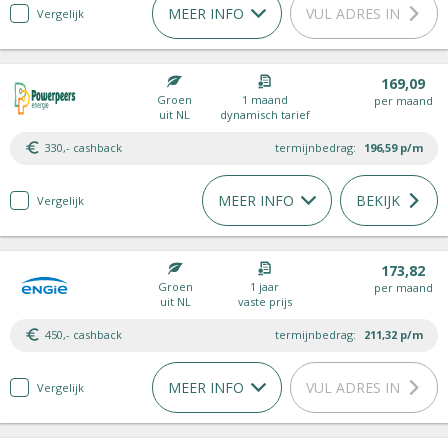
MEER INFO
VUL ADRES IN
Vergelijk
169,09
Groen
1 maand
per maand
uit NL
dynamisch tarief
330,- cashback
termijnbedrag:
196,59
p/m
MEER INFO
BEKIJK
Vergelijk
173,82
Groen
1 jaar
per maand
uit NL
vaste prijs
450,- cashback
termijnbedrag:
211,32
p/m
MEER INFO
VUL ADRES IN
Vergelijk