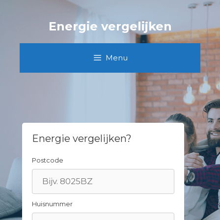
Spring
naar
Energie vergelijken
inhoud
Menu
Energie vergelijken?
Postcode
Huisnummer