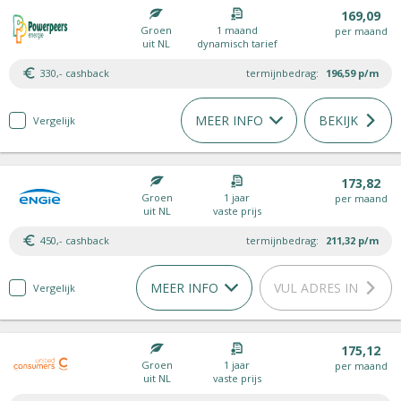
169,09
Groen
1 maand
per maand
uit NL
dynamisch tarief
330,- cashback
termijnbedrag:
196,59
p/m
MEER INFO
BEKIJK
Vergelijk
173,82
Groen
1 jaar
per maand
uit NL
vaste prijs
450,- cashback
termijnbedrag:
211,32
p/m
MEER INFO
VUL ADRES IN
Vergelijk
175,12
Groen
1 jaar
per maand
uit NL
vaste prijs