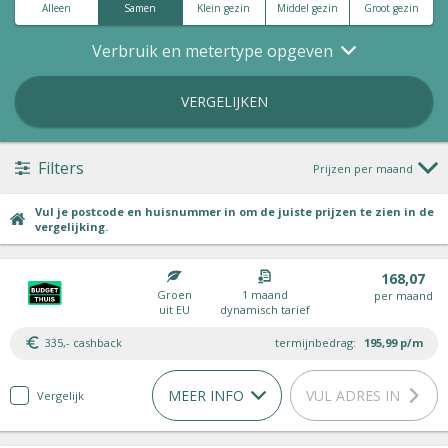
Alleen
Samen
Klein gezin
Middel gezin
Groot gezin
Verbruik en metertype opgeven
VERGELIJKEN
Filters
Prijzen per maand
Vul je postcode en huisnummer in om de juiste prijzen te zien in de
vergelijking.
168,07
Groen
1 maand
per maand
uit EU
dynamisch tarief
335,- cashback
termijnbedrag:
195,99
p/m
MEER INFO
VUL ADRES IN
Vergelijk