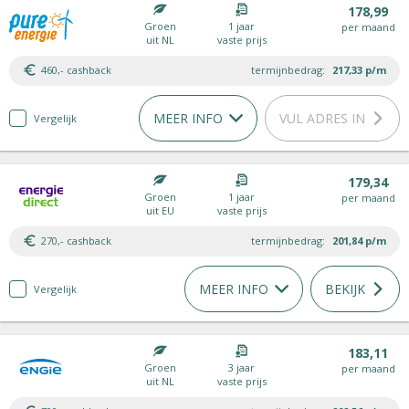
178,99
Groen
1 jaar
per maand
uit NL
vaste prijs
460,- cashback
termijnbedrag:
217,33
p/m
MEER INFO
VUL ADRES IN
Vergelijk
179,34
Groen
1 jaar
per maand
uit EU
vaste prijs
270,- cashback
termijnbedrag:
201,84
p/m
MEER INFO
BEKIJK
Vergelijk
183,11
Groen
3 jaar
per maand
uit NL
vaste prijs