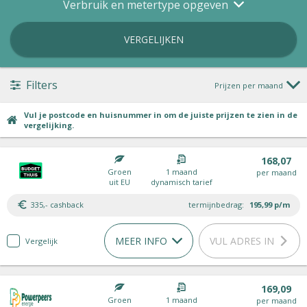
Verbruik en metertype opgeven
VERGELIJKEN
Filters
Prijzen per maand
Vul je postcode en huisnummer in om de juiste prijzen te zien in de
vergelijking.
168,07
Groen
1 maand
per maand
uit EU
dynamisch tarief
335,- cashback
termijnbedrag:
195,99
p/m
MEER INFO
VUL ADRES IN
Vergelijk
169,09
Groen
1 maand
per maand