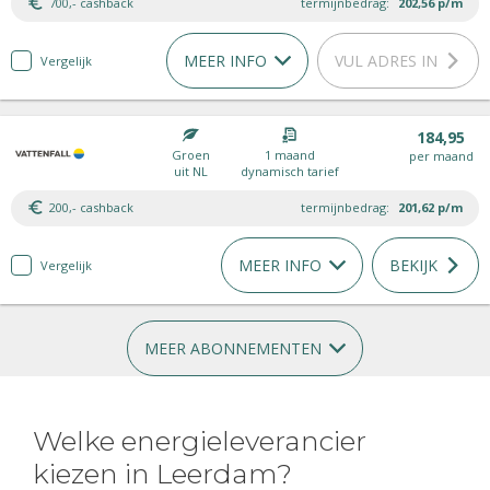
700,- cashback
termijnbedrag:
202,56
p/m
MEER INFO
VUL ADRES IN
Vergelijk
184,95
Groen
1 maand
per maand
uit NL
dynamisch tarief
200,- cashback
termijnbedrag:
201,62
p/m
MEER INFO
BEKIJK
Vergelijk
MEER ABONNEMENTEN
Welke energieleverancier
kiezen in Leerdam?