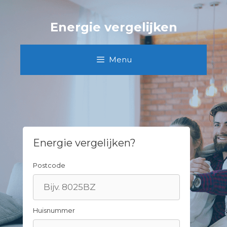
Spring
naar
Energie vergelijken
inhoud
Menu
Energie vergelijken?
Postcode
Huisnummer