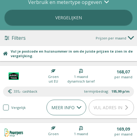
Verbruik en metertype opgeven
VERGELIJKEN
Filters
Prijzen per maand
Vul je postcode en huisnummer in om de juiste prijzen te zien in de
vergelijking.
168,07
Groen
1 maand
per maand
uit EU
dynamisch tarief
335,- cashback
termijnbedrag:
195,99
p/m
MEER INFO
VUL ADRES IN
Vergelijk
169,09
Groen
1 maand
per maand