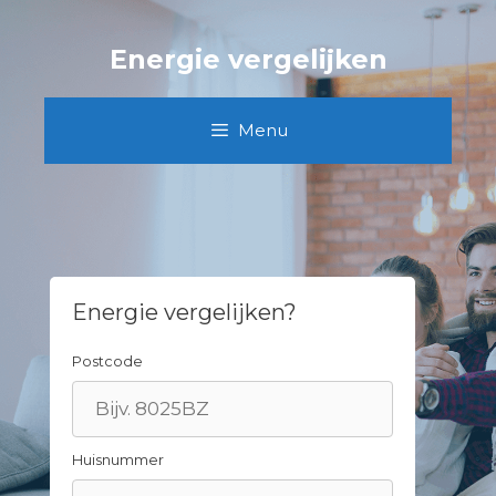
Spring
naar
Energie vergelijken
inhoud
Menu
Energie vergelijken?
Postcode
Huisnummer