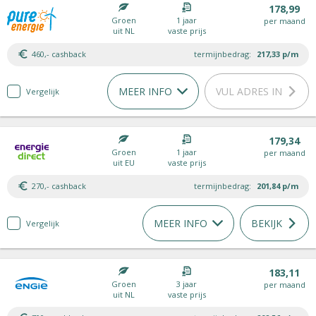
178,99
Groen
1 jaar
per maand
uit NL
vaste prijs
460,- cashback
termijnbedrag:
217,33
p/m
MEER INFO
VUL ADRES IN
Vergelijk
179,34
Groen
1 jaar
per maand
uit EU
vaste prijs
270,- cashback
termijnbedrag:
201,84
p/m
MEER INFO
BEKIJK
Vergelijk
183,11
Groen
3 jaar
per maand
uit NL
vaste prijs