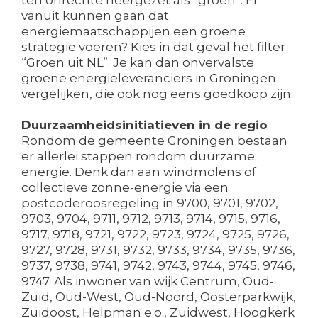
ten onrechte neergezet als “groen”. Er
vanuit kunnen gaan dat
energiemaatschappijen een groene
strategie voeren? Kies in dat geval het filter
“Groen uit NL”. Je kan dan onvervalste
groene energieleveranciers in Groningen
vergelijken, die ook nog eens goedkoop zijn.
Duurzaamheidsinitiatieven in de regio
Rondom de gemeente Groningen bestaan
er allerlei stappen rondom duurzame
energie. Denk dan aan windmolens of
collectieve zonne-energie via een
postcoderoosregeling in 9700, 9701, 9702,
9703, 9704, 9711, 9712, 9713, 9714, 9715, 9716,
9717, 9718, 9721, 9722, 9723, 9724, 9725, 9726,
9727, 9728, 9731, 9732, 9733, 9734, 9735, 9736,
9737, 9738, 9741, 9742, 9743, 9744, 9745, 9746,
9747. Als inwoner van wijk Centrum, Oud-
Zuid, Oud-West, Oud-Noord, Oosterparkwijk,
Zuidoost, Helpman e.o., Zuidwest, Hoogkerk