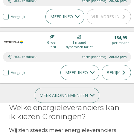
700,- cashback
termijnbedrag:
202,56
p/m
MEER INFO
VUL ADRES IN
Vergelijk
184,95
Groen
1 maand
per maand
uit NL
dynamisch tarief
200,- cashback
termijnbedrag:
201,62
p/m
MEER INFO
BEKIJK
Vergelijk
MEER ABONNEMENTEN
Welke energieleveranciers kan
ik kiezen Groningen?
Wij zien steeds meer energieleveranciers