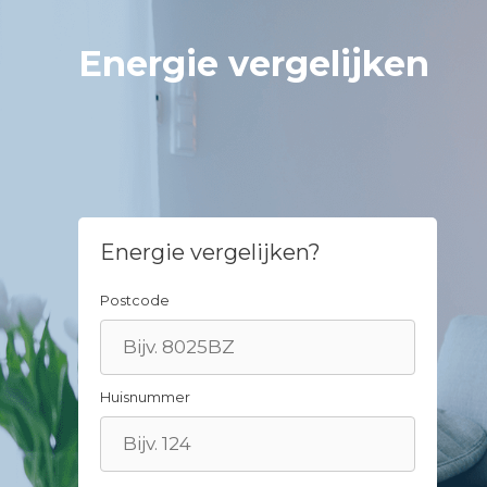
Spring
naar
Energie vergelijken
inhoud
Energie vergelijken?
Postcode
Huisnummer