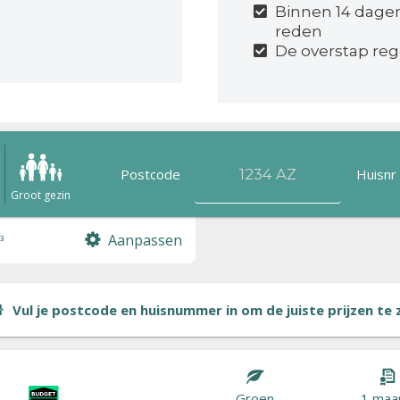
Binnen 14 dage
reden
De overstap reg
Postcode
Huisnr
n
Groot gezin
Aanpassen
³
Vul je postcode en huisnummer in om de juiste prijzen te zi
Groen
1 maa