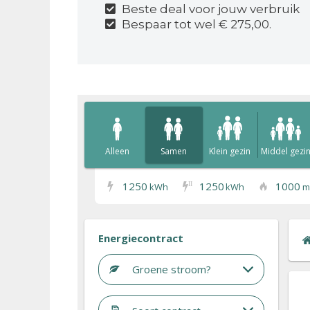
Beste deal voor jouw verbruik
Bespaar tot wel € 275,00.
Alleen
Samen
Klein gezin
Middel gezi
1250
1250
1000
I
I
kWh
kWh
m
Energiecontract
Groene stroom?