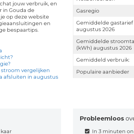
chat jouw verbruik, en
r in Gouda de
Gasregio
d je op deze website
Gemiddelde gastarief
rgieaansluitingen en
augustus 2026
e bespaartips.
Gemiddelde stroomta
(kWh) augustus 2026
a
licht?
Gemiddeld verbruik:
gie?
 stroom vergelijken
Populaire aanbieder
 afsluiten in augustus
Probleemloos
ov
lkaar
In 3 minuten on