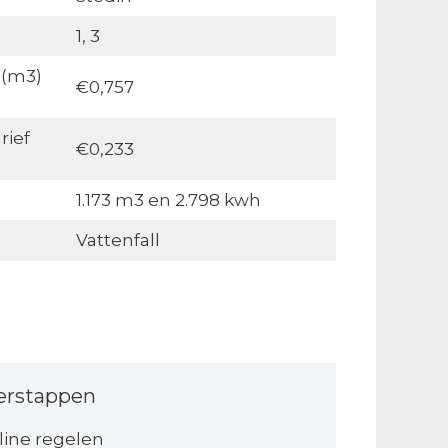
1, 3
 (m3)
€0,757
rief
€0,233
1.173 m3 en 2.798 kwh
Vattenfall
erstappen
line regelen