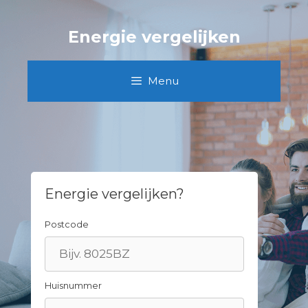
Spring
naar
Energie vergelijken
inhoud
Menu
Energie vergelijken?
Postcode
Huisnummer