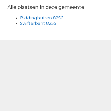
Alle plaatsen in deze gemeente
Biddinghuizen 8256
Swifterbant 8255
Energiehunter.nl
Vergelijken en direct overstappen van
energie is nog nooit zo eenvoudig
geweest. Via energiehunter.nl vind je de
goedkoopste energietarieven binnen
enkele minuten. Overstappen is gratis en
regel je zelf eenvoudig online met korting
op stroom & gas.