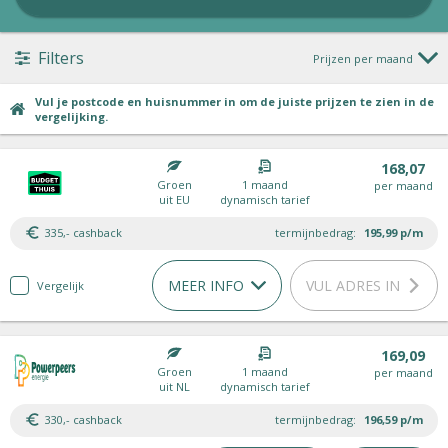
Filters
Prijzen per maand
Vul je postcode en huisnummer in om de juiste prijzen te zien in de
vergelijking.
168,07
Groen
1 maand
per maand
uit EU
dynamisch tarief
335,- cashback
termijnbedrag:
195,99
p/m
MEER INFO
VUL ADRES IN
Vergelijk
169,09
Groen
1 maand
per maand
uit NL
dynamisch tarief
330,- cashback
termijnbedrag:
196,59
p/m