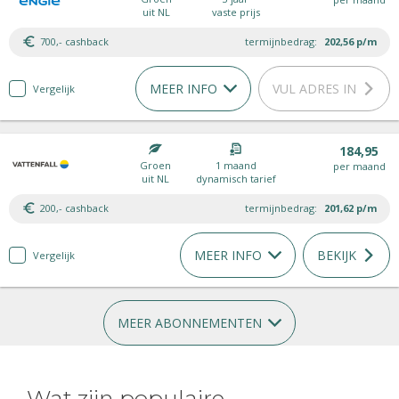
uit NL
vaste prijs
700,- cashback
termijnbedrag:
202,56
p/m
MEER INFO
VUL ADRES IN
Vergelijk
184,95
Groen
1 maand
per maand
uit NL
dynamisch tarief
200,- cashback
termijnbedrag:
201,62
p/m
MEER INFO
BEKIJK
Vergelijk
MEER ABONNEMENTEN
Wat zijn populaire