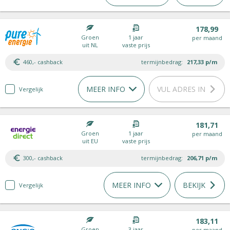
178,99
Groen
1 jaar
per maand
uit NL
vaste prijs
460,- cashback
termijnbedrag:
217,33
p/m
MEER INFO
VUL ADRES IN
Vergelijk
181,71
Groen
1 jaar
per maand
uit EU
vaste prijs
300,- cashback
termijnbedrag:
206,71
p/m
MEER INFO
BEKIJK
Vergelijk
183,11
Groen
3 jaar
per maand