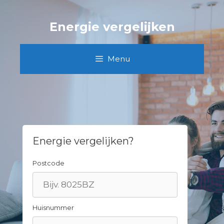
Spring
naar
Energie vergelijken
inhoud
Menu
Energie vergelijken?
Postcode
Huisnummer