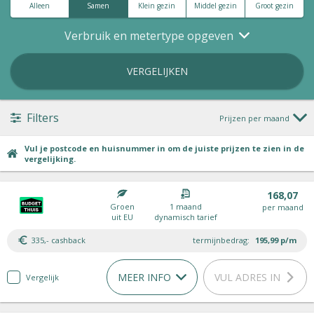
Alleen
Samen
Klein gezin
Middel gezin
Groot gezin
Verbruik en metertype opgeven
VERGELIJKEN
Filters
Prijzen per maand
Vul je postcode en huisnummer in om de juiste prijzen te zien in de
vergelijking.
168,07
Groen
1 maand
per maand
uit EU
dynamisch tarief
335,- cashback
termijnbedrag:
195,99
p/m
MEER INFO
VUL ADRES IN
Vergelijk