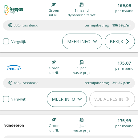
169,09
Groen
1 maand
per maand
uit NL
dynamisch tarief
330,- cashback
termijnbedrag:
196,59
p/m
MEER INFO
BEKIJK
Vergelijk
175,07
Groen
1 jaar
per maand
uit NL
vaste prijs
435,- cashback
termijnbedrag:
211,32
p/m
MEER INFO
VUL ADRES IN
Vergelijk
175,99
Groen
1 jaar
per maand
uit NL
vaste prijs