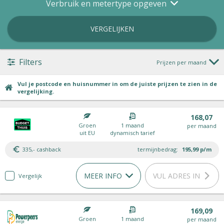
Verbruik en metertype opgeven
VERGELIJKEN
Filters
Prijzen per maand
Vul je postcode en huisnummer in om de juiste prijzen te zien in de
vergelijking.
168,07
Groen
1 maand
per maand
uit EU
dynamisch tarief
335,- cashback
termijnbedrag:
195,99
p/m
MEER INFO
VUL ADRES IN
Vergelijk
169,09
Groen
1 maand
per maand