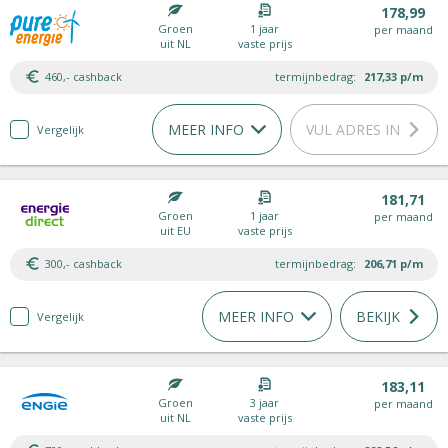
178,99
Groen
1 jaar
per maand
uit NL
vaste prijs
460,- cashback
termijnbedrag:
217,33
p/m
MEER INFO
VUL ADRES IN
Vergelijk
181,71
Groen
1 jaar
per maand
uit EU
vaste prijs
300,- cashback
termijnbedrag:
206,71
p/m
MEER INFO
BEKIJK
Vergelijk
183,11
Groen
3 jaar
per maand
uit NL
vaste prijs