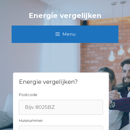
Spring
naar
Energie vergelijken
inhoud
Menu
Energie vergelijken?
Postcode
Huisnummer