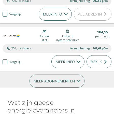
700,- cashback
termijnbedrag:
202,56
p/m
MEER INFO
VUL ADRES IN
Vergelijk
184,95
Groen
1 maand
per maand
uit NL
dynamisch tarief
200,- cashback
termijnbedrag:
201,62
p/m
MEER INFO
BEKIJK
Vergelijk
MEER ABONNEMENTEN
Wat zijn goede
energieleveranciers in