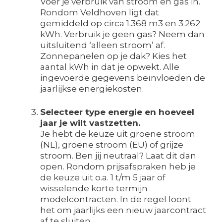
Voer je verbruik van stroom en gas in.
Rondom Veldhoven ligt dat
gemiddeld op circa 1.368 m3 en 3.262
kWh. Verbruik je geen gas? Neem dan
uitsluitend ‘alleen stroom’ af.
Zonnepanelen op je dak? Kies het
aantal kWh in dat je opwekt. Alle
ingevoerde gegevens beïnvloeden de
jaarlijkse energiekosten.
Selecteer type energie en hoeveel
jaar je wilt vastzetten.
Je hebt de keuze uit groene stroom
(NL), groene stroom (EU) of grijze
stroom. Ben jij neutraal? Laat dit dan
open. Rondom prijsafspraken heb je
de keuze uit o.a. 1 t/m 5 jaar of
wisselende korte termijn
modelcontracten. In de regel loont
het om jaarlijks een nieuw jaarcontract
af te sluiten.