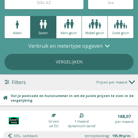
Alleen
Samen
Klein gezin
Middel gezin
Groot gezin
Verbruik en metertype opgeven
VERGELIJKEN
Filters
Prijzen per maand
Vul je postcode en huisnummer in om de juiste prijzen te zien in de
vergelijking.
168,07
Groen
1 maand
per maand
uit EU
dynamisch tarief
335,- cashback
termijnbedrag:
195,99
p/m