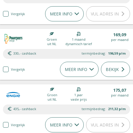
MEER INFO
VUL ADRES IN
Vergelijk
169,09
Groen
1 maand
per maand
uit NL
dynamisch tarief
330,- cashback
termijnbedrag:
196,59
p/m
MEER INFO
BEKIJK
Vergelijk
175,07
Groen
1 jaar
per maand
uit NL
vaste prijs
435,- cashback
termijnbedrag:
211,32
p/m
MEER INFO
VUL ADRES IN
Vergelijk