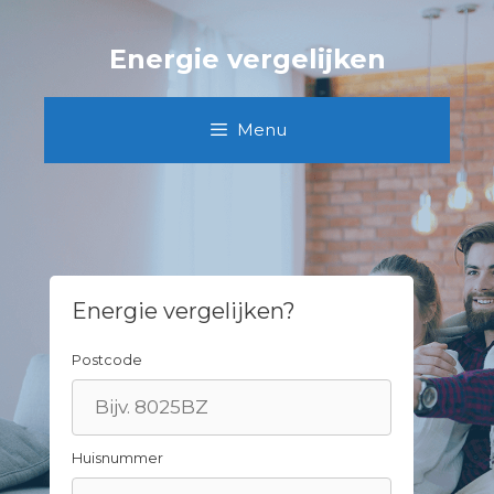
Spring
naar
Energie vergelijken
inhoud
Menu
Energie vergelijken?
Postcode
Huisnummer