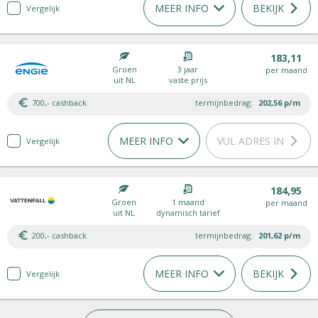
MEER INFO
BEKIJK
Vergelijk
183,11
Groen
3 jaar
per maand
uit NL
vaste prijs
700,- cashback
termijnbedrag:
202,56
p/m
MEER INFO
VUL ADRES IN
Vergelijk
184,95
Groen
1 maand
per maand
uit NL
dynamisch tarief
200,- cashback
termijnbedrag:
201,62
p/m
MEER INFO
BEKIJK
Vergelijk