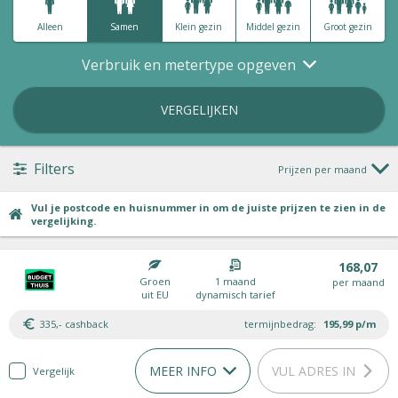
Alleen
Samen
Klein gezin
Middel gezin
Groot gezin
Verbruik en metertype opgeven
VERGELIJKEN
Filters
Prijzen per maand
Vul je postcode en huisnummer in om de juiste prijzen te zien in de
vergelijking.
168,07
Groen
1 maand
per maand
uit EU
dynamisch tarief
335,- cashback
termijnbedrag:
195,99
p/m
MEER INFO
VUL ADRES IN
Vergelijk