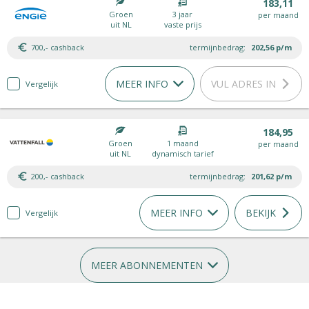
183,11
Groen
3 jaar
per maand
uit NL
vaste prijs
700,- cashback
termijnbedrag:
202,56
p/m
MEER INFO
VUL ADRES IN
Vergelijk
184,95
Groen
1 maand
per maand
uit NL
dynamisch tarief
200,- cashback
termijnbedrag:
201,62
p/m
MEER INFO
BEKIJK
Vergelijk
MEER ABONNEMENTEN