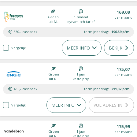
169,09
Groen
1 maand
per maand
uit NL
dynamisch tarief
330,- cashback
termijnbedrag:
196,59
p/m
MEER INFO
BEKIJK
Vergelijk
175,07
Groen
1 jaar
per maand
uit NL
vaste prijs
435,- cashback
termijnbedrag:
211,32
p/m
MEER INFO
VUL ADRES IN
Vergelijk
175,99
Groen
1 jaar
per maand
uit NL
vaste prijs