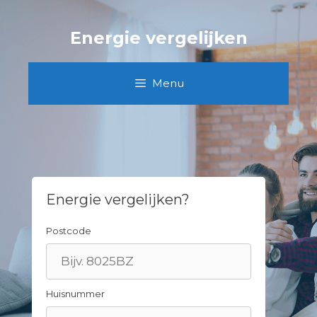
Spring
naar
Energie vergelijken
inhoud
Menu
Energie vergelijken?
Postcode
Huisnummer