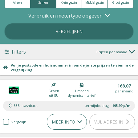
Alleen
Samen
Klein gezin
Middel gezin
Groot gezin
Verbruik en metertype opgeven
VERGELIJKEN
Filters
Prijzen per maand
Vul je postcode en huisnummer in om de juiste prijzen te zien in de
vergelijking.
168,07
Groen
1 maand
per maand
uit EU
dynamisch tarief
335,- cashback
termijnbedrag:
195,99
p/m
MEER INFO
VUL ADRES IN
Vergelijk