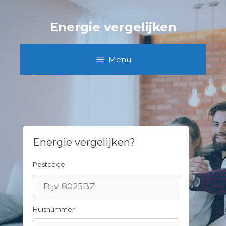
Spring
naar
Energie vergelijken
inhoud
Menu
Energie vergelijken?
Postcode
Huisnummer