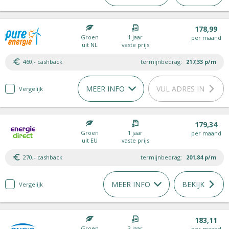
178,99
Groen
1 jaar
per maand
uit NL
vaste prijs
460,- cashback
termijnbedrag:
217,33
p/m
MEER INFO
VUL ADRES IN
Vergelijk
179,34
Groen
1 jaar
per maand
uit EU
vaste prijs
270,- cashback
termijnbedrag:
201,84
p/m
MEER INFO
BEKIJK
Vergelijk
183,11
Groen
3 jaar
per maand