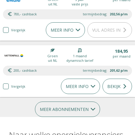
uit NL
vaste prijs
700,- cashback
termijnbedrag:
202,56
p/m
MEER INFO
VUL ADRES IN
Vergelijk
184,95
Groen
1 maand
per maand
uit NL
dynamisch tarief
200,- cashback
termijnbedrag:
201,62
p/m
MEER INFO
BEKIJK
Vergelijk
MEER ABONNEMENTEN
Naar welke energieleveranciers