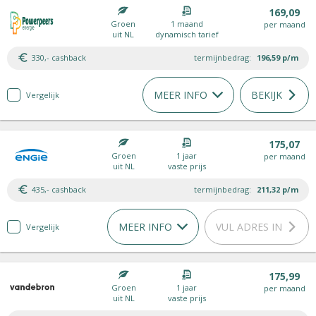
169,09
Groen
1 maand
per maand
uit NL
dynamisch tarief
330,- cashback
termijnbedrag:
196,59
p/m
MEER INFO
BEKIJK
Vergelijk
175,07
Groen
1 jaar
per maand
uit NL
vaste prijs
435,- cashback
termijnbedrag:
211,32
p/m
MEER INFO
VUL ADRES IN
Vergelijk
175,99
Groen
1 jaar
per maand
uit NL
vaste prijs