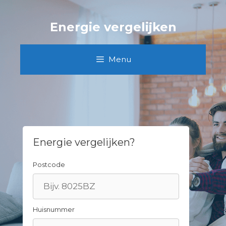
Spring
naar
Energie vergelijken
inhoud
Menu
Energie vergelijken?
Postcode
Huisnummer