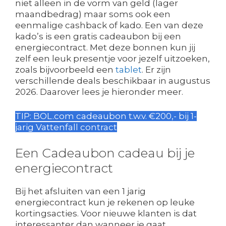
niet alleen in de vorm van geld (lager
maandbedrag) maar soms ook een
eenmalige cashback of kado. Een van deze
kado’s is een gratis cadeaubon bij een
energiecontract. Met deze bonnen kun jij
zelf een leuk presentje voor jezelf uitzoeken,
zoals bijvoorbeeld een
tablet
. Er zijn
verschillende deals beschikbaar in augustus
2026. Daarover lees je hieronder meer.
TIP: BOL.com cadeaubon t.w.v. €200,- bij 1-
jarig Vattenfall contract
Een Cadeaubon cadeau bij je
energiecontract
Bij het afsluiten van een 1 jarig
energiecontract kun je rekenen op leuke
kortingsacties. Voor nieuwe klanten is dat
interessanter dan wanneer je gaat