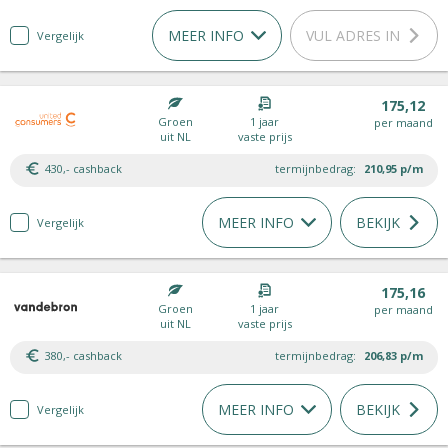
MEER INFO
VUL ADRES IN
Vergelijk
175,12
Groen
1 jaar
per maand
uit NL
vaste prijs
430,- cashback
termijnbedrag:
210,95
p/m
MEER INFO
BEKIJK
Vergelijk
175,16
Groen
1 jaar
per maand
uit NL
vaste prijs
380,- cashback
termijnbedrag:
206,83
p/m
MEER INFO
BEKIJK
Vergelijk