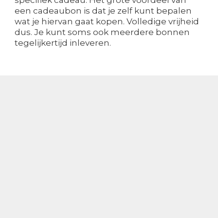
specifiek cadeau. Het grote voordeel van
een cadeaubon is dat je zelf kunt bepalen
wat je hiervan gaat kopen. Volledige vrijheid
dus. Je kunt soms ook meerdere bonnen
tegelijkertijd inleveren.
Energiehunter.nl
Vergelijken en direct overstappen van
energie is nog nooit zo eenvoudig
geweest. Via energiehunter.nl vind je de
goedkoopste energietarieven binnen
enkele minuten. Overstappen is gratis en
regel je zelf eenvoudig online met korting
op stroom & gas.