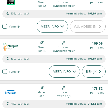
Groen
1 maand
per maand
uit EU
dynamisch tarief
335,- cashback
termijnbedrag:
195,99
p/m
MEER INFO
VUL ADRES IN
Vergelijk
169,09
Groen
1 maand
per maand
uit NL
dynamisch tarief
330,- cashback
termijnbedrag:
196,59
p/m
MEER INFO
BEKIJK
Vergelijk
173,82
Groen
1 jaar
per maand
uit NL
vaste prijs
450,- cashback
termijnbedrag:
211,32
p/m