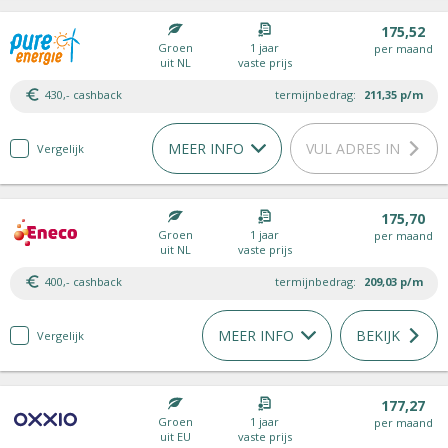
175,52
Groen
1 jaar
per maand
uit NL
vaste prijs
430,- cashback
termijnbedrag:
211,35
p/m
MEER INFO
VUL ADRES IN
Vergelijk
175,70
Groen
1 jaar
per maand
uit NL
vaste prijs
400,- cashback
termijnbedrag:
209,03
p/m
MEER INFO
BEKIJK
Vergelijk
177,27
Groen
1 jaar
per maand
uit EU
vaste prijs