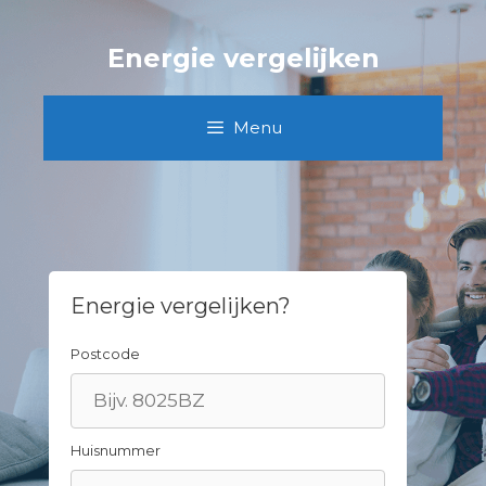
Spring
naar
Energie vergelijken
inhoud
Menu
Energie vergelijken?
Postcode
Huisnummer