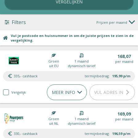
VERGELIJKEN
Filters
Prijzen per maand
Vul je postcode en huisnummer in om de juiste prijzen te zien in de
vergelijking.
168,07
Groen
1 maand
per maand
uit EU
dynamisch tarief
335,- cashback
termijnbedrag:
195,99
p/m
MEER INFO
VUL ADRES IN
Vergelijk
169,09
Groen
1 maand
per maand
uit NL
dynamisch tarief
330,- cashback
termijnbedrag:
196,59
p/m