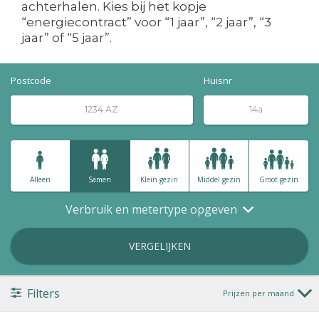
achterhalen. Kies bij het kopje
“energiecontract” voor “1 jaar”, “2 jaar”, “3
jaar” of “5 jaar”.
Postcode
Huisnr
Alleen
Samen
Klein gezin
Middel gezin
Groot gezin
Verbruik en metertype opgeven
VERGELIJKEN
Filters
Prijzen per maand