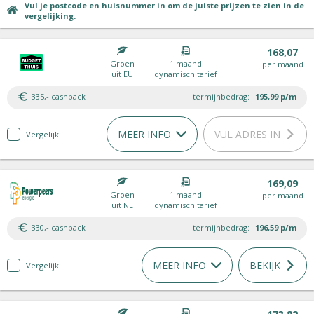
Vul je postcode en huisnummer in om de juiste prijzen te zien in de
vergelijking.
168,07
Groen
1 maand
per maand
uit EU
dynamisch tarief
335,- cashback
termijnbedrag:
195,99
p/m
MEER INFO
VUL ADRES IN
Vergelijk
169,09
Groen
1 maand
per maand
uit NL
dynamisch tarief
330,- cashback
termijnbedrag:
196,59
p/m
MEER INFO
BEKIJK
Vergelijk