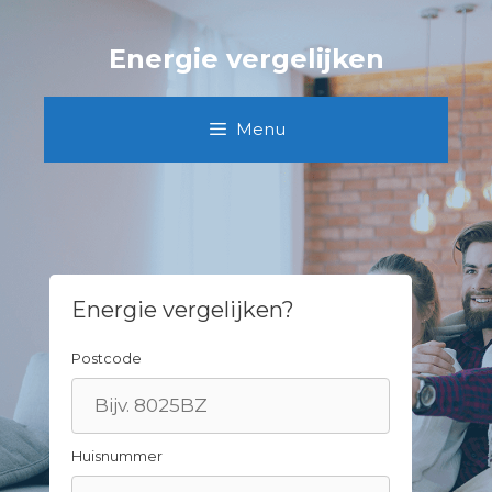
Spring
naar
Energie vergelijken
inhoud
Menu
Energie vergelijken?
Postcode
Huisnummer