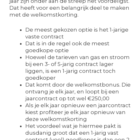
jaar zijn onder aan de streep het voordeligst.
Dat heeft voor een belangrijk deel te maken
met de welkomstkorting.
De meest gekozen optie is het 1-jarige
vaste contract
Dat is in de regel ook de meest
goedkope optie
Hoewel de tarieven van gas en stroom
bij een 3- of 5-jarig contract lager
liggen, is een 1-jarig contract toch
goedkoper
Dat komt door de welkomstbonus. Die
ontvang je elk jaar, en loopt bij een
jaarcontract op tot wel €250,00
Als je elk jaar opnieuw een jaarcontract
kiest profiteer je elk jaar opnieuw van
deze welkomstkorting
Het voordeel wat je hiermee pakt is
dusdanig groot dat een 1-jarig vast
contract (veel) goedkoper is dan een 2,