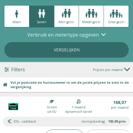
Alleen
Samen
Klein gezin
Middel gezin
Groot gezin
Verbruik en metertype opgeven
VERGELIJKEN
Filters
Prijzen per maand
Vul je postcode en huisnummer in om de juiste prijzen te zien in de
vergelijking.
168,07
Groen
1 maand
per maand
uit EU
dynamisch tarief
335,- cashback
termijnbedrag:
195,99
p/m