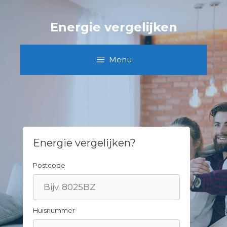
Spring
naar
Energie vergelijken
inhoud
Menu
Energie vergelijken?
Postcode
Huisnummer