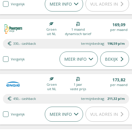
MEER INFO
VUL ADRES IN
Vergelijk
169,09
Groen
1 maand
per maand
uit NL
dynamisch tarief
330,- cashback
termijnbedrag:
196,59
p/m
MEER INFO
BEKIJK
Vergelijk
173,82
Groen
1 jaar
per maand
uit NL
vaste prijs
450,- cashback
termijnbedrag:
211,32
p/m
MEER INFO
VUL ADRES IN
Vergelijk