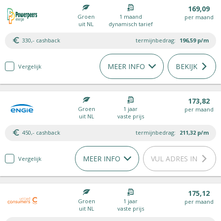
169,09
Groen
1 maand
per maand
uit NL
dynamisch tarief
330,- cashback
termijnbedrag:
196,59
p/m
MEER INFO
BEKIJK
Vergelijk
173,82
Groen
1 jaar
per maand
uit NL
vaste prijs
450,- cashback
termijnbedrag:
211,32
p/m
MEER INFO
VUL ADRES IN
Vergelijk
175,12
Groen
1 jaar
per maand
uit NL
vaste prijs