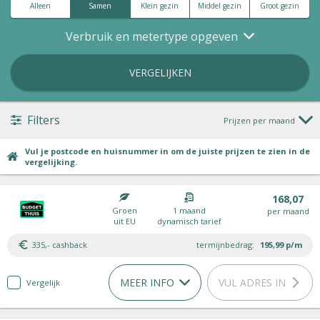
Alleen
Samen
Klein gezin
Middel gezin
Groot gezin
Verbruik en metertype opgeven
VERGELIJKEN
Filters
Prijzen per maand
Vul je postcode en huisnummer in om de juiste prijzen te zien in de
vergelijking.
168,07
Groen
1 maand
per maand
uit EU
dynamisch tarief
335,- cashback
termijnbedrag:
195,99
p/m
MEER INFO
VUL ADRES IN
Vergelijk