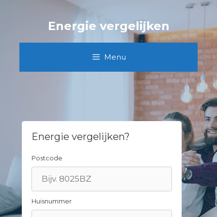
Spring
naar
Energie vergelijken
inhoud
Menu
Energie vergelijken?
Postcode
Huisnummer