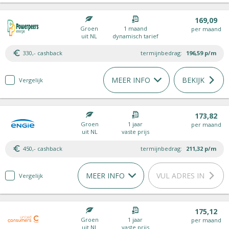
169,09
Groen
1 maand
per maand
uit NL
dynamisch tarief
330,- cashback
termijnbedrag:
196,59
p/m
MEER INFO
BEKIJK
Vergelijk
173,82
Groen
1 jaar
per maand
uit NL
vaste prijs
450,- cashback
termijnbedrag:
211,32
p/m
MEER INFO
VUL ADRES IN
Vergelijk
175,12
Groen
1 jaar
per maand
uit NL
vaste prijs