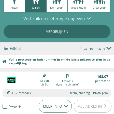
Alleen
Samen
Klein gezin
Middel gezin
Groot gezin
Verbruik en metertype opgeven
VERGELIJKEN
Filters
Prijzen per maand
Vul je postcode en huisnummer in om de juiste prijzen te zien in de
vergelijking.
168,07
Groen
1 maand
per maand
uit EU
dynamisch tarief
335,- cashback
termijnbedrag:
195,99
p/m
MEER INFO
VUL ADRES IN
Vergelijk