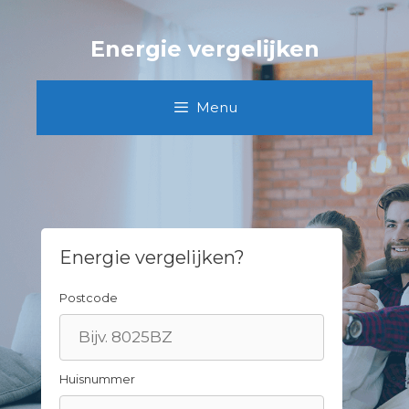
Spring
naar
Energie vergelijken
inhoud
Menu
Energie vergelijken?
Postcode
Huisnummer