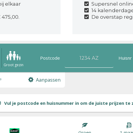
j elkaar
Supersnel onlin
14 kalenderdag
 475,00.
De overstap reg
Postcode
Huisnr
n
Groot gezin
Aanpassen
³
Vul je postcode en huisnummer in om de juiste prijzen te zi
Groen
1 maa