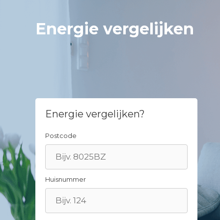
Spring
naar
Energie vergelijken
inhoud
Energie vergelijken?
Postcode
Huisnummer