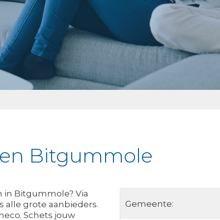
jken Bitgummole
n in Bitgummole? Via
Gemeente:
 alle grote aanbieders.
neco. Schets jouw