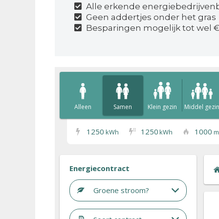
Alle erkende energiebedrijvenbi
Geen addertjes onder het gras
Besparingen mogelijk tot wel €
Alleen
Samen
Klein gezin
Middel gezi
1250
1250
1000
I
I
kWh
kWh
m
Energiecontract
Groene stroom?