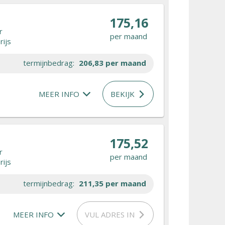
175,16
r
per maand
rijs
termijnbedrag:
206,83
per maand
MEER INFO
BEKIJK
175,52
r
per maand
rijs
termijnbedrag:
211,35
per maand
MEER INFO
VUL ADRES IN