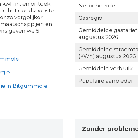
n kwh in, en ontdek
Netbeheerder:
ole het goedkoopste
 onze vergelijker
Gasregio
ls maatschappijen en
Gemiddelde gastarief
ens geven we 5
augustus 2026
Gemiddelde stroomta
(kWh) augustus 2026
gummole
Gemiddeld verbruik:
rgie
Populaire aanbieder
gie in Bitgummole
Zonder problem