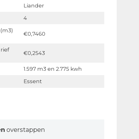
Liander
4
 (m3)
€0,7460
rief
€0,2543
1.597 m3 en 2.775 kwh
Essent
en
overstappen