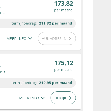
173,82
r
per maand
rijs
termijnbedrag:
211,32
per maand
MEER INFO
VUL ADRES IN
175,12
r
per maand
rijs
termijnbedrag:
210,95
per maand
MEER INFO
BEKIJK