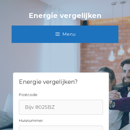
Spring
naar
Energie vergelijken
inhoud
Menu
Energie vergelijken?
Postcode
Huisnummer