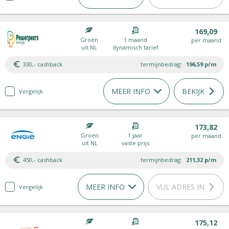
169,09
Groen
1 maand
per maand
uit NL
dynamisch tarief
330,- cashback
termijnbedrag:
196,59
p/m
MEER INFO
BEKIJK
Vergelijk
173,82
Groen
1 jaar
per maand
uit NL
vaste prijs
450,- cashback
termijnbedrag:
211,32
p/m
MEER INFO
VUL ADRES IN
Vergelijk
175,12