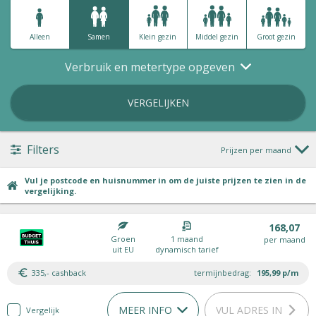
Alleen
Samen
Klein gezin
Middel gezin
Groot gezin
Verbruik en metertype opgeven
VERGELIJKEN
Filters
Prijzen per maand
Vul je postcode en huisnummer in om de juiste prijzen te zien in de
vergelijking.
168,07
Groen
1 maand
per maand
uit EU
dynamisch tarief
335,- cashback
termijnbedrag:
195,99
p/m
MEER INFO
VUL ADRES IN
Vergelijk