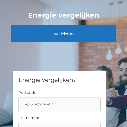
Spring
naar
Energie vergelijken
inhoud
Menu
Energie vergelijken?
Postcode
Huisnummer