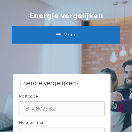
Spring
naar
Energie vergelijken
inhoud
Menu
Energie vergelijken?
Postcode
Huisnummer